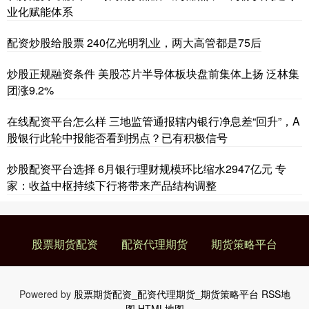
业化赋能体系
配资炒股给股票 240亿光明乳业，两大高管都是75后
炒股正规融资条件 美股芯片半导体板块盘前集体上扬 泛林集
团涨9.2%
在线配资平台怎么样 三地监管通报辖内银行净息差“回升”，A
股银行此轮中报能否看到拐点？已有积极信号
炒股配资平台选择 6月银行理财规模环比缩水2947亿元 专
家：收益中枢持续下行将带来产品结构调整
股票期货配资
配资代理期货
期货策略平台
Powered by
股票期货配资_配资代理期货_期货策略平台
RSS地
图
HTML地图