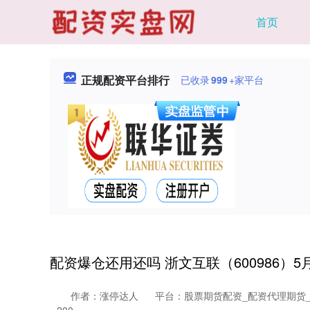
首页
正规配资平台排行
已收录
999
+家平台
配资爆仓还用还吗 浙文互联（600986）5
作者：涨停达人
平台：股票期货配资_配资代理期货