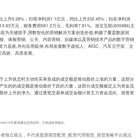
上升0.28%；归母净利润1.1亿元，同比上升332.45%；扣非净利润
13.93万元，财务费用581.2万元，毛利率7.81%。浙文互联(600986)主
容为关键抓手,用数智化的营销解决方案创造价值,构建了覆盖数据洞
放、体验营销、公关、内容营销、自媒体以及营销技术产品的数字营销
算力底座,并向应用延伸,布局发展数字虚拟人、AIGC、汽车元宇宙、文
司高效、高质发展。
于上升状态时主动性买单形成的成交额是推动股价上涨的力量，这部分
产生的的成交额是推动股价下跌的力量，这部分成交额被定义为资金流
股价上升的净力。通过逐笔交易单成交金额计算主力资金流向、游资资
1240019号)配资爆仓还用还吗，不构成投资建议。
作者独立观点，不代表股票期货配资_配资代理期货_期货策略平台观点