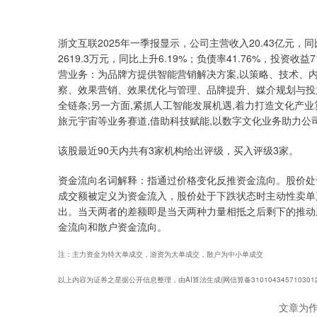
浙文互联2025年一季报显示，公司主营收入20.43亿元，同比
2619.3万元，同比上升6.19%；负债率41.76%，投资收益7
营业务：为品牌方提供智能营销解决方案,以策略、技术、内
察、效果营销、效果优化与管理、品牌提升、媒介规划与投
全链条;另一方面,紧抓人工智能发展机遇,着力打造文化产业
旅元宇宙等业务赛道,借助科技赋能,以数字文化业务助力公
该股最近90天内共有3家机构给出评级，买入评级3家。
资金流向名词解释：指通过价格变化反推资金流向。股价处
成交额被定义为资金流入，股价处于下跌状态时主动性卖单
出。当天两者的差额即是当天两种力量相抵之后剩下的推动
金流向和散户资金流向。
注：主力资金为特大单成交，游资为大单成交，散户为中小单成交
以上内容为证券之星据公开信息整理，由AI算法生成(网信算备31010434571030
文章为