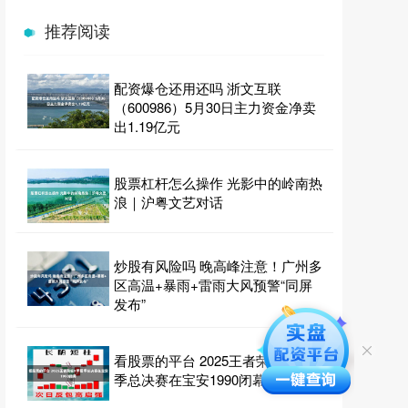
推荐阅读
配资爆仓还用还吗 浙文互联
（600986）5月30日主力资金净卖
出1.19亿元
股票杠杆怎么操作 光影中的岭南热
浪｜沪粤文艺对话
炒股有风险吗 晚高峰注意！广州多
区高温+暴雨+雷雨大风预警“同屏
发布”
看股票的平台 2025王者荣耀K甲夏
季总决赛在宝安1990闭幕