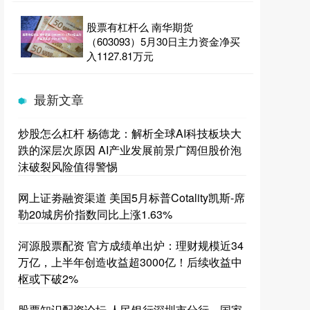
股票有杠杆么 南华期货
（603093）5月30日主力资金净买
入1127.81万元
最新文章
炒股怎么杠杆 杨德龙：解析全球AI科技板块大
跌的深层次原因 AI产业发展前景广阔但股价泡
沫破裂风险值得警惕
网上证劵融资渠道 美国5月标普Cotality凯斯-席
勒20城房价指数同比上涨1.63%
河源股票配资 官方成绩单出炉：理财规模近34
万亿，上半年创造收益超3000亿！后续收益中
枢或下破2%
股票知识配资论坛 人民银行深圳市分行、国家