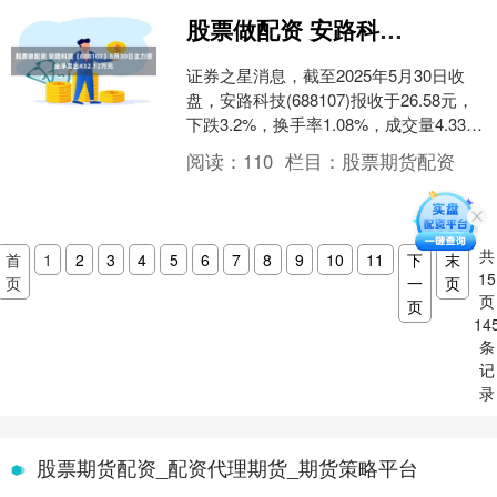
股票做配资 安路科技（688107）5月30日主力资金净卖出432.12万元
证券之星消息，截至2025年5月30日收
盘，安路科技(688107)报收于26.58元，
下跌3.2%，换手率1.08%，成交量4.33万
手，成交额1.15亿元。....
阅读：
110
栏目：
股票期货配资
共
首
1
2
3
4
5
6
7
8
9
10
11
下
末
15
页
一
页
页
页
14
条
记
录
股票期货配资_配资代理期货_期货策略平台