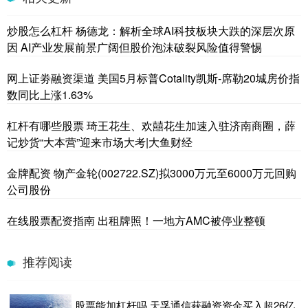
炒股怎么杠杆 杨德龙：解析全球AI科技板块大跌的深层次原
因 AI产业发展前景广阔但股价泡沫破裂风险值得警惕
网上证劵融资渠道 美国5月标普Cotality凯斯-席勒20城房价指
数同比上涨1.63%
杠杆有哪些股票 琦王花生、欢囍花生加速入驻济南商圈，薛
记炒货“大本营”迎来市场大考|大鱼财经
金牌配资 物产金轮(002722.SZ)拟3000万元至6000万元回购
公司股份
在线股票配资指南 出租牌照！一地方AMC被停业整顿
推荐阅读
股票能加杠杆吗 天孚通信获融资资金买入超26亿