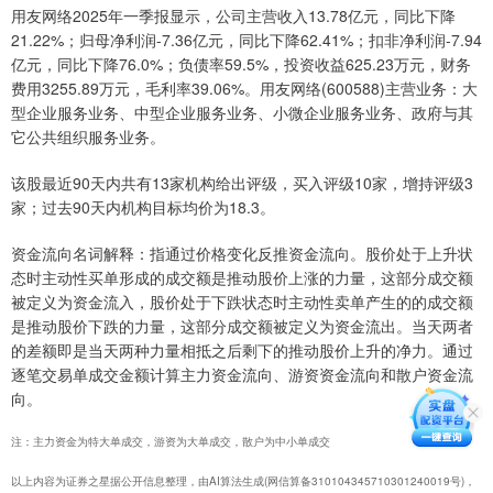
用友网络2025年一季报显示，公司主营收入13.78亿元，同比下降
21.22%；归母净利润-7.36亿元，同比下降62.41%；扣非净利润-7.94
亿元，同比下降76.0%；负债率59.5%，投资收益625.23万元，财务
费用3255.89万元，毛利率39.06%。用友网络(600588)主营业务：大
型企业服务业务、中型企业服务业务、小微企业服务业务、政府与其
它公共组织服务业务。
该股最近90天内共有13家机构给出评级，买入评级10家，增持评级3
家；过去90天内机构目标均价为18.3。
资金流向名词解释：指通过价格变化反推资金流向。股价处于上升状
态时主动性买单形成的成交额是推动股价上涨的力量，这部分成交额
被定义为资金流入，股价处于下跌状态时主动性卖单产生的的成交额
是推动股价下跌的力量，这部分成交额被定义为资金流出。当天两者
的差额即是当天两种力量相抵之后剩下的推动股价上升的净力。通过
逐笔交易单成交金额计算主力资金流向、游资资金流向和散户资金流
向。
注：主力资金为特大单成交，游资为大单成交，散户为中小单成交
以上内容为证券之星据公开信息整理，由AI算法生成(网信算备310104345710301240019号)，