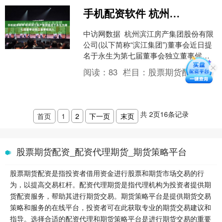
手机配资软件 杭州滨江房产集团提名于永生为第七届董事会独立董事候选人
中访网数据 杭州滨江房产集团股份有限
公司(以下简称“滨江集团”)董事会近日提
名于永生为第七届董事会独立董事候选
人，相关提名已通过第六届董事会提名
阅读：
83
栏目：
股票期货配资
委员会资格审查....
共
2
页
16
条记录
首页
1
2
下一页
末页
股票期货配资_配资代理期货_期货策略平台
股票期货配资是指投资者借用资金进行股票和期货市场交易的行
为，以提高交易杠杆。配资代理期货是指代理机构为投资者提供期
货配资服务，帮助其进行期货交易。期货策略平台是提供期货交易
策略和服务的在线平台，投资者可在此获取专业的期货交易建议和
指导。选择合适的配资代理和期货策略平台是进行期货交易的重要