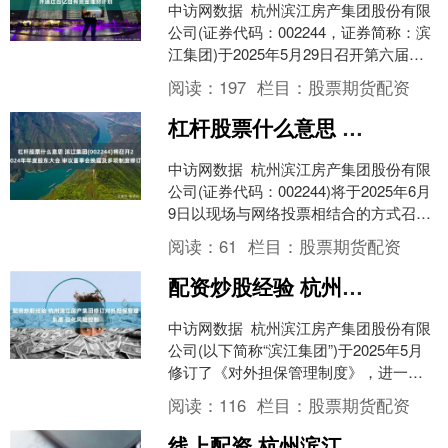
中访网数据 杭州滨江房产集团股份有限
公司(证券代码：002244，证券简称：滨
江集团)于2025年5月29日召开第六届董
事会第五十次会议，审议通过多项重要
阅读：
197
栏目：
股票期货配资
议案....
杠杆股票什么意思 滨江集团(002244)将召开2024年年度股东大会 审议董事会换届及多项制度修订
中访网数据 杭州滨江房产集团股份有限
公司(证券代码：002244)将于2025年6月
9日以现场与网络投票相结合的方式召开
2024年年度股东大会。会议将审议包
阅读：
61
栏目：
股票期货配资
括....
配资炒股经验 杭州滨江房产集团修订对外担保管理制度 强化风险控制
中访网数据 杭州滨江房产集团股份有限
公司(以下简称“滨江集团”)于2025年5月
修订了《对外担保管理制度》，进一步
规范公司及控股子公司的对外担保行
阅读：
116
栏目：
股票期货配资
为，强化风险....
线上配资 杭州滨江房产集团修订关联交易决策制度 强化合规管理