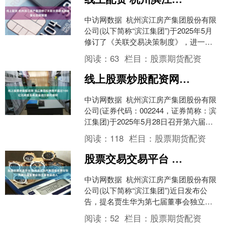
中访网数据 杭州滨江房产集团股份有限
公司(以下简称“滨江集团”)于2025年5月
修订了《关联交易决策制度》，进一步
规范公司关联交易管理，确保交易公平
阅读：
63
栏目：
股票期货配资
性及合规性....
线上股票炒股配资网 滨江集团拟使用不超过100亿元闲置自有资金进行委托理财
中访网数据 杭州滨江房产集团股份有限
公司(证券代码：002244，证券简称：滨
江集团)于2025年5月28日召开第六届董
事会第五十次会议，审议通过了《关于
阅读：
118
栏目：
股票期货配资
使用....
股票交易交易平台 杭州滨江房产集团提名贾生华为第七届董事会独立董事候选人
中访网数据 杭州滨江房产集团股份有限
公司(以下简称“滨江集团”)近日发布公
告，提名贾生华为第七届董事会独立董
事候选人。贾生华已通过公司第六届董
阅读：
52
栏目：
股票期货配资
事会提名委员会的....