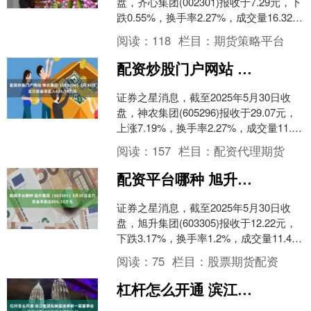
盘，齐心集团(002301)报收于7.29元，下
跌0.55%，换手率2.27%，成交量16.32万
手，成交额1.18亿元....
阅读：
118
栏目：
期货策略平台
配资炒股门户网站 神农集团（605296）5月30日主力资金净买入636.19万元
证券之星消息，截至2025年5月30日收
盘，神农集团(605296)报收于29.07元，
上涨7.19%，换手率2.27%，成交量11.91
万手，成交额3.47亿....
阅读：
157
栏目：
配资代理期货
配资平台哪种 旭升集团（603305）5月30日主力资金净卖出805.33万元
证券之星消息，截至2025年5月30日收
盘，旭升集团(603305)报收于12.22元，
下跌3.17%，换手率1.2%，成交量11.47
万手，成交额1.41亿元....
阅读：
75
栏目：
股票期货配资
杠杆怎么开通 滨江集团拟换届选举新一届董事会 并通过百亿自有资金理财计划