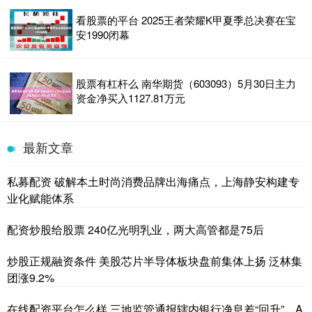
看股票的平台 2025王者荣耀K甲夏季总决赛在宝
安1990闭幕
股票有杠杆么 南华期货（603093）5月30日主力
资金净买入1127.81万元
最新文章
私募配资 破解本土时尚消费品牌出海痛点，上海静安构建专
业化赋能体系
配资炒股给股票 240亿光明乳业，两大高管都是75后
炒股正规融资条件 美股芯片半导体板块盘前集体上扬 泛林集
团涨9.2%
在线配资平台怎么样 三地监管通报辖内银行净息差“回升”，A