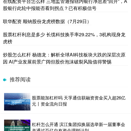
在线配资平台怎么样 三地监管通报辖内银行净息差“回升”，A
股银行此轮中报能否看到拐点？已有积极信号
联华配资 顺钠股份龙虎榜数据（7月29日）
股票杠杆利息是多少 长缆科技换手率29.22%，3机构现身龙
虎榜
炒股怎么杠杆 杨德龙：解析全球AI科技板块大跌的深层次原
因 AI产业发展前景广阔但股价泡沫破裂风险值得警惕
推荐阅读
股票能加杠杆吗 天孚通信获融资资金买入超26亿
元丨资金流向日报
杠杆怎么开通 滨江集团拟换届选举新一届董事会
并通过百亿自有资金理财计划