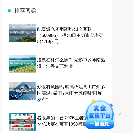
推荐阅读
配资爆仓还用还吗 浙文互联
（600986）5月30日主力资金净卖
出1.19亿元
股票杠杆怎么操作 光影中的岭南热
浪｜沪粤文艺对话
炒股有风险吗 晚高峰注意！广州多
区高温+暴雨+雷雨大风预警“同屏
发布”
看股票的平台 2025王者荣耀K甲夏
季总决赛在宝安1990闭幕