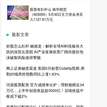
股票有杠杆么 南华期货
（603093）5月30日主力资金净买
入1127.81万元
最新文章
炒股怎么杠杆 杨德龙：解析全球AI科技板块大
跌的深层次原因 AI产业发展前景广阔但股价泡
沫破裂风险值得警惕
网上证劵融资渠道 美国5月标普Cotality凯斯-席
勒20城房价指数同比上涨1.63%
河源股票配资 官方成绩单出炉：理财规模近34
万亿，上半年创造收益超3000亿！后续收益中
枢或下破2%
股票知识配资论坛 人民银行深圳市分行、国家